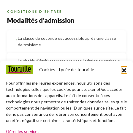
CONDITIONS D'ENTRÉE
Modalités d'admission
La classe de seconde est accessible après une classe
de troisième.
La cheffe d'établissement propose l'admission après un
entretien, au regard des résultats et de l'avis du
Cookies - Lycée de Tourville
conseil de classe.
Pour offrir les meilleures expériences, nous utilisons des
technologies telles que les cookies pour stocker et/ou accéder
Admission via la plateforme
Afflenet
.
aux informations des appareils. Le fait de consentir à ces
technologies nous permettra de traiter des données telles que le
comportement de navigation ou les ID uniques sur ce site. Le fait
de ne pas consentir ou de retirer son consentement peut avoir
un effet négatif sur certaines caractéristiques et fonctions.
SPÉCIFICITÉS
Gérer les services