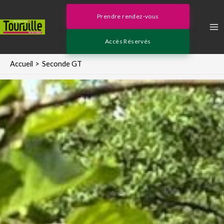
Aller
Ma
au
Prendre rendez-vous
contenu
Me
Accès Réservés
Accueil
Seconde GT