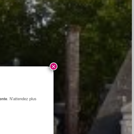
×
ente
. N’attendez plus