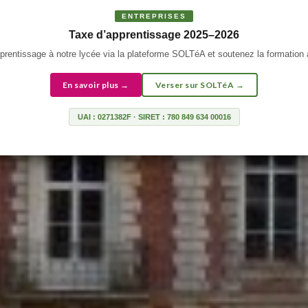
ENTREPRISES
Taxe d’apprentissage 2025–2026
prentissage à notre lycée via la plateforme SOLTéA et soutenez la formation
En savoir plus →
Verser sur SOLTéA →
UAI : 0271382F
·
SIRET : 780 849 634 00016