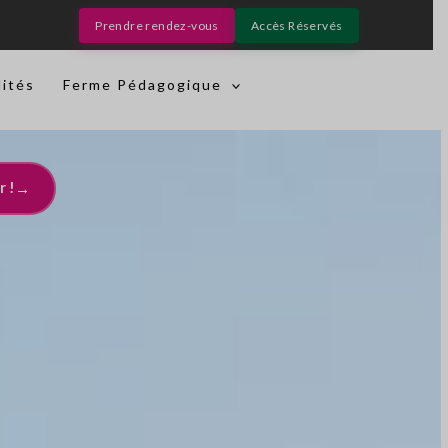
Prendre rendez-vous
Accès Réservés
lités
Ferme Pédagogique
r !
→