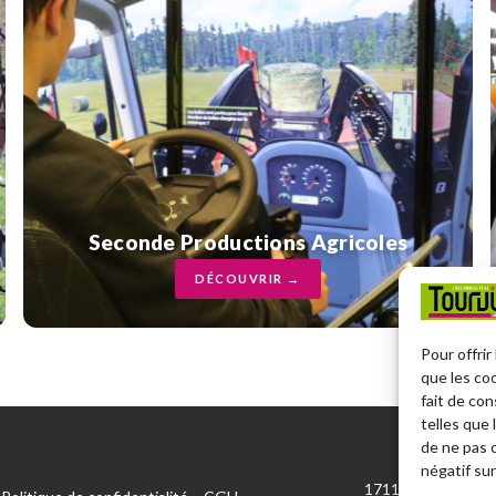
Seconde Productions Agricoles
DÉCOUVRIR →
Pour offrir
que les co
fait de co
telles que 
de ne pas 
négatif sur
1711 Route de Lisi