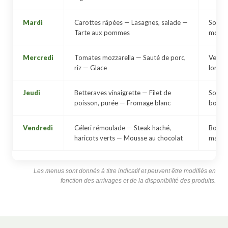
Mardi
Carottes râpées — Lasagnes, salade —
Soupe
Tarte aux pommes
monsi
Mercredi
Tomates mozzarella — Sauté de porc,
Velout
riz — Glace
lorrai
Jeudi
Betteraves vinaigrette — Filet de
Soupe 
poisson, purée — Fromage blanc
bologn
Vendredi
Céleri rémoulade — Steak haché,
Bouill
haricots verts — Mousse au chocolat
maison
Les menus sont donnés à titre indicatif et peuvent être modifiés en
fonction des arrivages et de la disponibilité des produits.